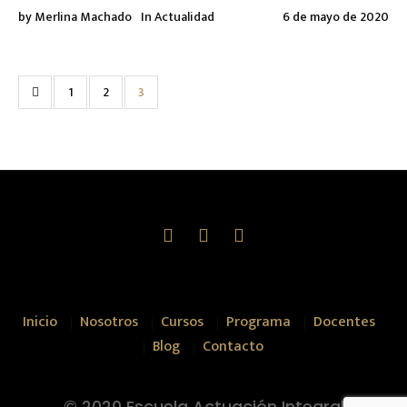
by
Merlina Machado
In
Actualidad
6 de mayo de 2020
1
2
3
Inicio
Nosotros
Cursos
Programa
Docentes
Blog
Contacto
© 2020 Escuela Actuación Integral