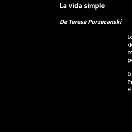
La vida simple
De Teresa Porzecanski
L
d
m
p
D
P
F