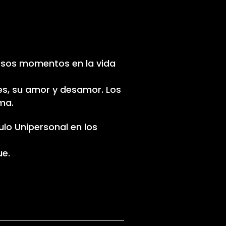
ersos momentos en la vida
es, su amor y desamor. Los
ma.
lo Unipersonal en los
ue.