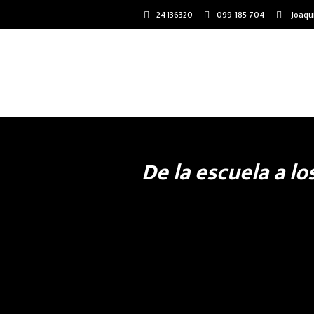
24136320
099 185 704
Joaqu
De la escuela a l