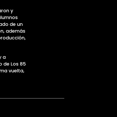
aron y
 alumnos
mado de un
ión, además
producción,
y a
so de Los 85
ima vuelta,