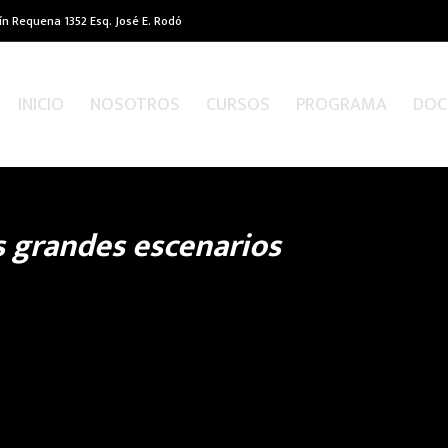
ín Requena 1352 Esq. José E. Rodó
INICIO
NOSOTROS
CURSOS
PROGRAMA
DOC
os grandes escenarios