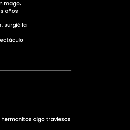
un mago,
os años
, surgió la
pectáculo
s hermanitos algo traviesos