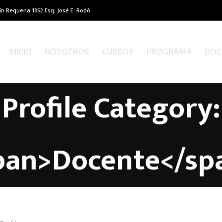
ín Requena 1352 Esq. José E. Rodó
INICIO
NOSOTROS
CURSOS
PROGRAMA
DOC
Profile Category:
pan>Docente</sp