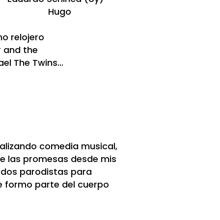
o Hugo
o
l mono relojero
 and the
Twins...
ealizando comedia musical,
 de las promesas desde mis
n dos parodistas para
e formo parte del cuerpo