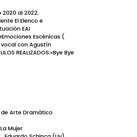
 2020 al 2022.
ente El Elenco e
tuación EAI
deEmociones Escénicas (
 vocal con Agustín
CULOS REALIZADOS:«Bye Bye
l de Arte Dramático
ntes
 Mujer
 Schinca (Uy)