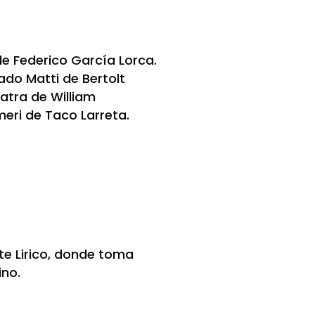
e Federico García Lorca.
iado Matti de Bertolt
patra de William
meri de Taco Larreta.
rte Lirico, donde toma
ino.