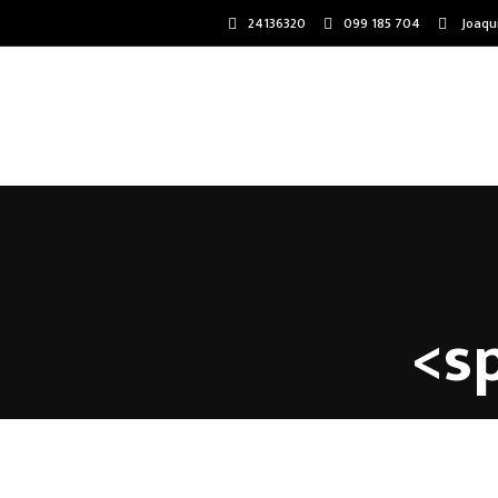
24136320
099 185 704
Joaqu
<s