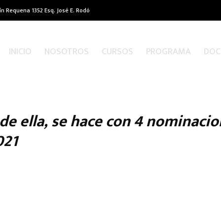
ín Requena 1352 Esq. José E. Rodó
INICIO
NOSOTROS
CURSOS
PROGRAMA
DOC
 de ella, se hace con 4 nominacio
021