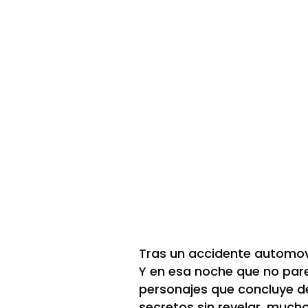
Tras un accidente automovilí
Y en esa noche que no parec
personajes que concluye de 
secretos sin revelar, much