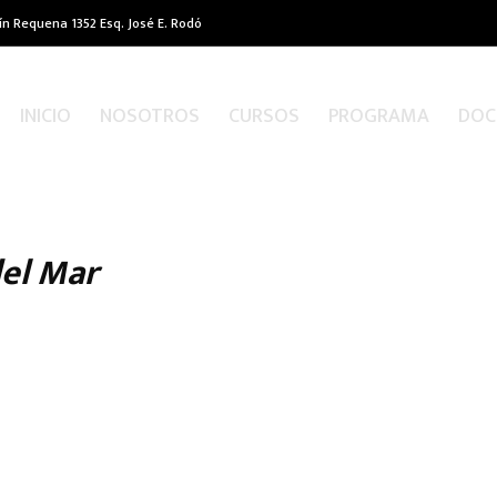
ín Requena 1352 Esq. José E. Rodó
INICIO
NOSOTROS
CURSOS
PROGRAMA
DOC
del Mar