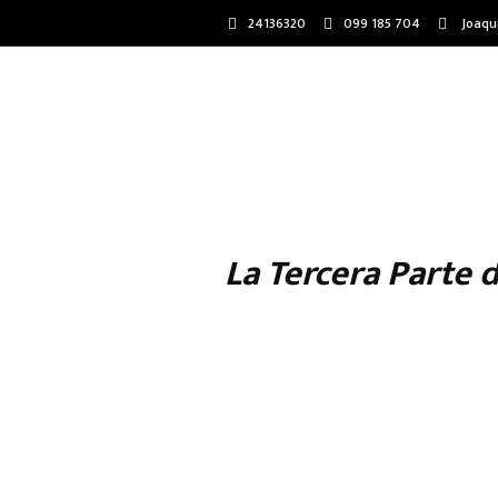
24136320
099 185 704
Joaqu
La Tercera Parte 