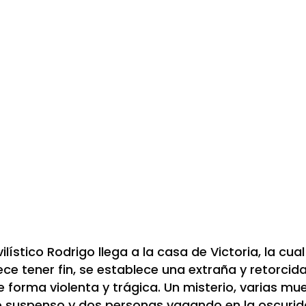
stico Rodrigo llega a la casa de Victoria, la cual 
e tener fin, se establece una extraña y retorcida
forma violenta y trágica. Un misterio, varias mue
o suspenso y dos personas vagando en la oscurida